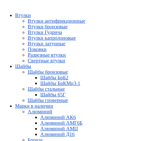
Втулки
Втулки антифрикционные
Втулки бронзовые
Втулки Гудрича
Втулки капролоновые
Втулки латунные
Поковки
Разрезные втулки
Свертные втулки
Шайбы
Шайбы бронзовые
Шайбы БрБ2
Шайбы БрКМц3-1
Шайбы стальные
Шайбы 65Г
Шайбы гроверные
Марки в наличии
Алюминий
Алюминий АК6
Алюминий АМГ6Б
Алюминий АМЦ
Алюминий Д16
Бронза