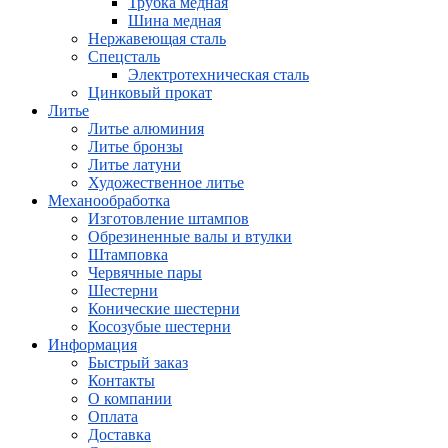
Трубка медная
Шина медная
Нержавеющая сталь
Спецсталь
Электротехническая сталь
Цинковый прокат
Литье
Литье алюминия
Литье бронзы
Литье латуни
Художественное литье
Механообработка
Изготовление штампов
Обрезиненные валы и втулки
Штамповка
Червячные пары
Шестерни
Конические шестерни
Косозубые шестерни
Информация
Быстрый заказ
Контакты
О компании
Оплата
Доставка