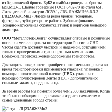
из бериллиевой бронзы БрБ2 и шайбы-гроверы из бронзы
БрКМц3-1. Шайбы гроверные ГОСТ 6402-70 из стали 65Г.
Литье деталей из латуни ЛС59-1, Л63, ЛАЖМЦ66-6-3-2
(ЛЦ23А6Ж3Мц2). Лазерная резка бронзы, токарные,
фрезерные, зубофрезерные работы. Зубошлифование.
Токарно-карусельная обработка втулок и корпусов большого
диаметра.
ООО “Металлотек-Волга” осуществляет оптовые и розничные
поставки металлопроката по территории России и СНГ.
Чтобы сделать доставку быстрой и надежной, сотрудничаем
только с проверенными транспортными компаниями.
Возможна перевозка железнодорожным транспортом.
Для защиты поверхности приобретенного металлопроката во
время транспортировки применяется упаковка: упаковка с
помощью полиэтиленовой пленки (ПВХ), упаковка с
помощью полиэстеровой ленты (ПЭТ), дополнительно:
стальные зажимы, поддоны и т.д.
3а время работы мы помогли более чем 2500 заказчиков. Когда
это было необходимо — доставляли изделия самолетом в
самые удаленные города страны.