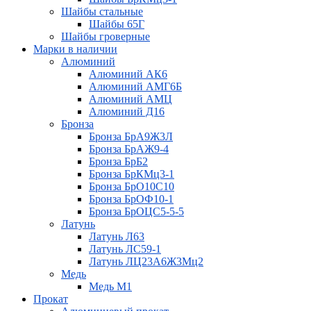
Шайбы стальные
Шайбы 65Г
Шайбы гроверные
Марки в наличии
Алюминий
Алюминий АК6
Алюминий АМГ6Б
Алюминий АМЦ
Алюминий Д16
Бронза
Бронза БрА9Ж3Л
Бронза БрАЖ9-4
Бронза БрБ2
Бронза БрКМц3-1
Бронза БрО10С10
Бронза БрОФ10-1
Бронза БрОЦС5-5-5
Латунь
Латунь Л63
Латунь ЛС59-1
Латунь ЛЦ23А6Ж3Мц2
Медь
Медь М1
Прокат