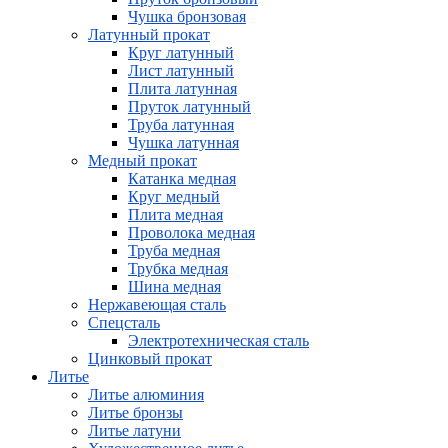
Чушка бронзовая
Латунный прокат
Круг латунный
Лист латунный
Плита латунная
Пруток латунный
Труба латунная
Чушка латунная
Медный прокат
Катанка медная
Круг медный
Плита медная
Проволока медная
Труба медная
Трубка медная
Шина медная
Нержавеющая сталь
Спецсталь
Электротехническая сталь
Цинковый прокат
Литье
Литье алюминия
Литье бронзы
Литье латуни