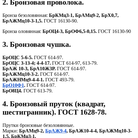
2. Бронзовая проволока.
Бронза безоловянная:
БрКМц3-1, БрАМц9-2, БрХ0,7,
БрАЖМц10-3-1,5.
ГОСТ 16130-90.
Бронза оловянная:
БрОЦ4-3, БрОФ6,5-0,15.
ГОСТ 16130-90
3. Бронзовая чушка.
БрОЦС 5-6-5.
ГОСТ 614-97.
БрОЦС 3-13-4; 4-4-17.
ГОСТ 614-97, 613-79.
БрАЖ 10-3, БрА10Ж3Р.
ГОСТ 614-97.
БрАЖМц10-3-2.
ГОСТ 614-97.
БрАЖНМц9-4-4-1.
ГОСТ 493-79.
БрО10Ф1
.
ГОСТ 614-97.
БрО8Ц4.
ГОСТ 613-79.
4. Бронзовый пруток (квадрат,
шестигранник). ГОСТ 1628-78.
Прутки бронзовые безоловянные.
Марки:
БрАМц9-2,
БрАЖ9-4
, БрАЖ10-4-4, БрАЖМц10-3-
1,5, БрКМц3-1.