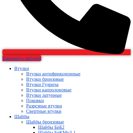
Заказать звонок
Втулки
Втулки антифрикционные
Втулки бронзовые
Втулки Гудрича
Втулки капролоновые
Втулки латунные
Поковки
Разрезные втулки
Свертные втулки
Шайбы
Шайбы бронзовые
Шайбы БрБ2
Шайбы БрКМц3-1